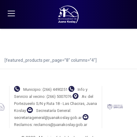
Home
/
Featured Products
[featured_products per_page=”8″ columns=”4″]
Municipio: (266) 4490251
Info y
Servicio al vecino: (266) 5007076
Av. del
Portezueelo S/N y Ruta 18 - Las Chacras, Juana
Koslay
Secreataría General:
secretariageneral@juanakoslay.gob.ar
Reclamos: reclamos@juanakoslay.gob.ar